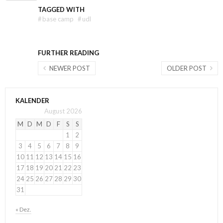
TAGGED WITH
#
base camp
#
udl
FURTHER READING
NEWER POST
OLDER POST
KALENDER
August 2026
M
D
M
D
F
S
S
1
2
3
4
5
6
7
8
9
10
11
12
13
14
15
16
17
18
19
20
21
22
23
24
25
26
27
28
29
30
31
« Dez.